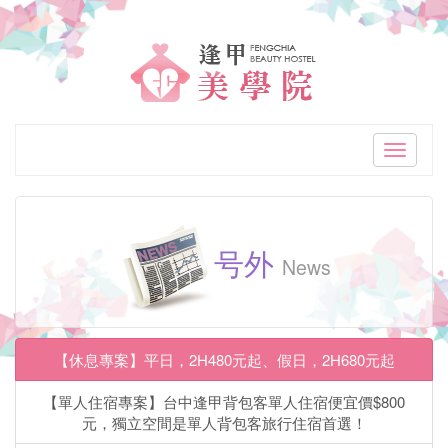
「逢
甲
美
学
Toggle
navigati
院
逢
号外
甲
News
高
CP
【休息專案】平日，2H480元起、假日，2H680元起
值
【單人住宿專案】台中逢甲背包客單人住宿便宜價$800
精
元，獨立空間是單人背包客旅行住宿首選！