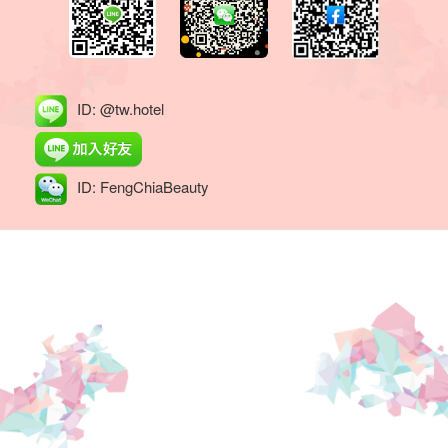
您
阖
家
旅
ID: @tw.hotel
游、
背
ID: FengChiaBeauty
包
旅
行、
出
差
洽