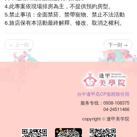
车
4.此專案依現場排房為主，不提供預約房型。
租
5.禁止事項：全面禁菸、禁帶寵物、禁止不法活動
6.旅店保有本活動最終解釋、修改、取消之權利。
借
及
← 上一則
下一則 →
包
车
服
务,
台中逢甲高CP值精致住宿
绝
服务专线：0938-108375
04-24511466
对
copyright
©
逢甲美学院
是