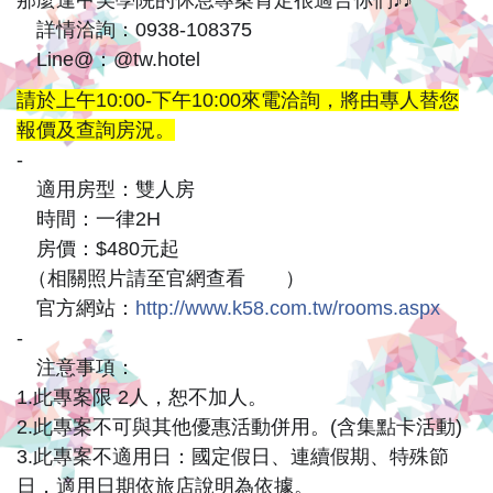
有
那麼逢甲美學院的休息專案肯定很適合你們♪♪
公
詳情洽詢：0938-108375
☎
Line@：@tw.hotel
🔍
车
請於上午10:00-下午10:00來電洽詢，將由專人替您
站
報價及查詢房況。
牌
-
適用房型：雙人房
💟
交
時間：一律2H
💟
通
房價：$480元起
💟
（相關照片請至官網查看
）
😊
💕
方
官方網站：
http://www.k58.com.tw/rooms.aspx
💻
便,
-
注意事項：
另
⚠
1.此專案限 2人，恕不加人。
有
2.此專案不可與其他優惠活動併用。(含集點卡活動)
3.此專案不適用日：國定假日、連續假期、特殊節
机
日，適用日期依旅店說明為依據。