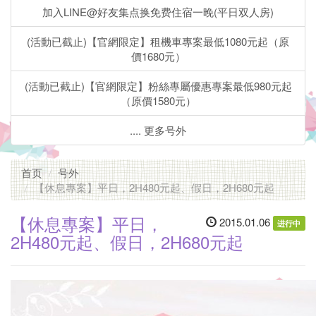
致
加入LINE@好友集点换免费住宿一晚(平日双人房)
住
(活動已截止)【官網限定】租機車專案最低1080元起（原
價1680元）
宿
(活動已截止)【官網限定】粉絲專屬優惠專案最低980元起
主
（原價1580元）
题
.... 更多号外
套
房」
首页
号外
【休息專案】平日，2H480元起、假日，2H680元起
步
【休息專案】平日，
2015.01.06
行
进行中
2H480元起、假日，2H680元起
5-
10