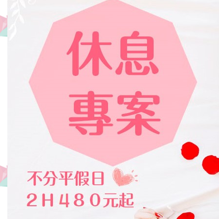
分
即
达
最
热
闹
的
逢
甲
夜
市,
住